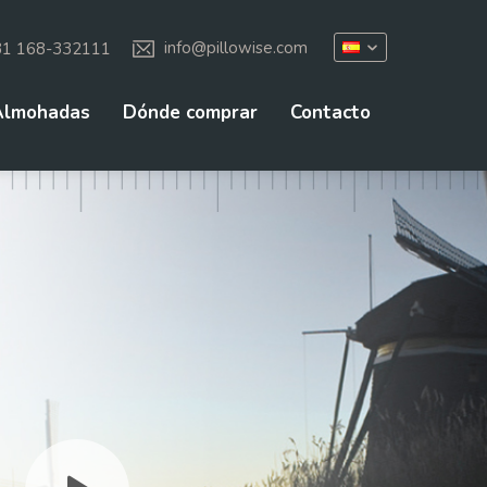
31 168-332111
info@pillowise.com
Almohadas
Dónde comprar
Contacto