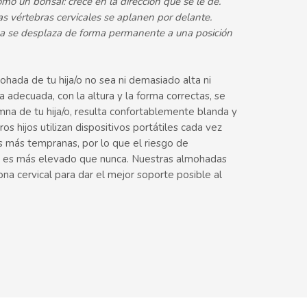
mo un bonsai: crece en la dirección que se le dé.
s vértebras cervicales se aplanen por delante.
a se desplaza de forma permanente a una posición
hada de tu hija/o no sea ni demasiado alta ni
adecuada, con la altura y la forma correctas, se
mna de tu hija/o, resulta confortablemente blanda y
os hijos utilizan dispositivos portátiles cada vez
s más tempranas, por lo que el riesgo de
les es más elevado que nunca. Nuestras almohadas
zona cervical para dar el mejor soporte posible al