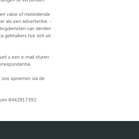
llingen te verzenden.
en valse of misleidende
er als een advertentie. -
etingdiensten van derden
a gebruikers toe zich uit
unt u een e-mail sturen
orrespondentie.
et ons opnemen via de
a.com 8442917392