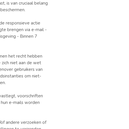
, is van cruciaal belang
e beschermen.
de responsieve actie
te brengen via e-mail -
isgeving - Binnen 7
onen het recht hebben
zich niet aan de wet
enover gebruikers van
sinstanties om niet-
en.
stlegt, voorschriften
t hun e-mails worden
/of andere verzoeken of