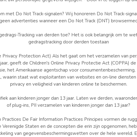
om met Do Not Track-signalen? Wij honoreren Do Not Track-signa
 geen advertenties wanneer een Do Not Track (DNT) browsermech
 gedrags-Tracking van derden toe? Het is ook belangrijk om te w
gedragstracking door derden toestaan
 Privacy Protection Act) Als het gaat om het verzamelen van pe
jaar, geeft de Children's Online Privacy Protectie Act (COPPA) d
ie, het Amerikaanse agentschap voor consumentenbescherming, z
 waarin staat wat exploitanten van websites en on-line dienst
privacy en veiligheid van kinderen online te beschermen.
ifiek aan kinderen jonger dan 13 jaar. Laten we derden, waarond
of plug-ins, PII verzamelen van kinderen jonger dan 13 jaar?
n Practices De Fair Information Practices Principes vormen de ru
e Verenigde Staten en de concepten die erin zijn opgenomen, hebb
kkeling van gegevensbeschermingswetten over de hele wereld. 