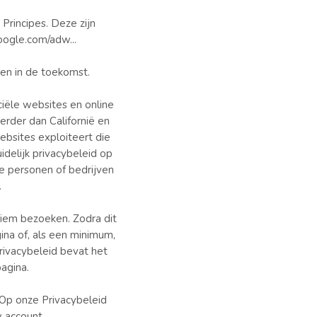
rincipes. Deze zijn
oogle.com/adw...
en in de toekomst.
ciële websites en online
erder dan Californië en
ebsites exploiteert die
idelijk privacybeleid op
e personen of bedrijven
.
iem bezoeken. Zodra dit
ina of, als een minimum,
rivacybeleid bevat het
agina.
 Op onze Privacybeleid
w account