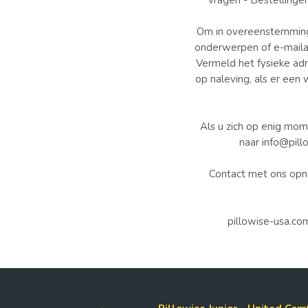
vragen - Bestellinge
Om in overeenstemming 
onderwerpen of e-mailadr
Vermeld het fysieke adr
op naleving, als er een 
Als u zich op enig mom
naar info@pill
Contact met ons opne
pillowise-usa.c