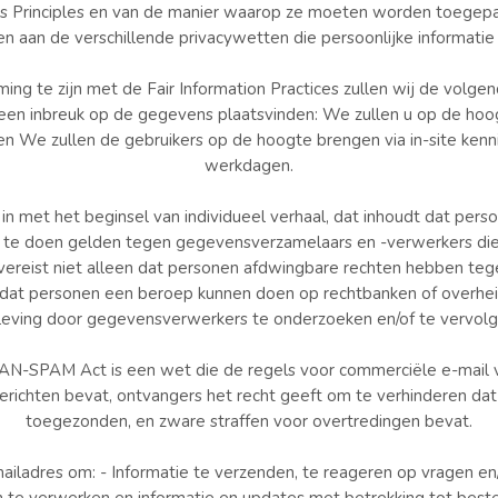
ces Principles en van de manier waarop ze moeten worden toegepast
n aan de verschillende privacywetten die persoonlijke informati
ng te zijn met de Fair Information Practices zullen wij de volgen
en inbreuk op de gegevens plaatsvinden: We zullen u op de hoog
 We zullen de gebruikers op de hoogte brengen via in-site kenn
werkdagen.
n met het beginsel van individueel verhaal, dat inhoudt dat pers
 te doen gelden tegen gegevensverzamelaars en -verwerkers die 
 vereist niet alleen dat personen afdwingbare rechten hebben teg
dat personen een beroep kunnen doen op rechtbanken of overheid
leving door gegevensverwerkers te onderzoeken en/of te vervolg
SPAM Act is een wet die de regels voor commerciële e-mail va
richten bevat, ontvangers het recht geeft om te verhinderen da
toegezonden, en zware straffen voor overtredingen bevat.
iladres om: - Informatie te verzenden, te reageren op vragen en