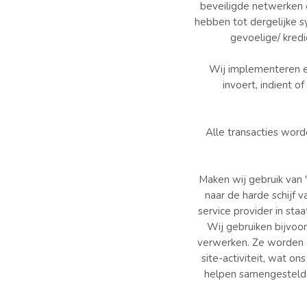
beveiligde netwerken e
hebben tot dergelijke s
gevoelige/ kredi
Wij implementeren e
invoert, indient o
Alle transacties wor
Maken wij gebruik van '
naar de harde schijf 
service provider in st
Wij gebruiken bijvoo
verwerken. Ze worden o
site-activiteit, wat o
helpen samengestelde