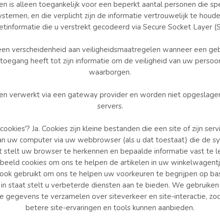
n is alleen toegankelijk voor een beperkt aantal personen die s
ystemen, en die verplicht zijn de informatie vertrouwelijk te houd
etinformatie die u verstrekt gecodeerd via Secure Socket Layer (
en verscheidenheid aan veiligheidsmaatregelen wanneer een gebr
f toegang heeft tot zijn informatie om de veiligheid van uw persoon
waarborgen.
den verwerkt via een gateway provider en worden niet opgeslage
servers.
cookies'? Ja. Cookies zijn kleine bestanden die een site of zijn ser
van uw computer via uw webbrowser (als u dat toestaat) die de s
aat stelt uw browser te herkennen en bepaalde informatie vast te 
rbeeld cookies om ons te helpen de artikelen in uw winkelwagent
ok gebruikt om ons te helpen uw voorkeuren te begrijpen op basi
ns in staat stelt u verbeterde diensten aan te bieden. We gebruike
 gegevens te verzamelen over siteverkeer en site-interactie, zo
betere site-ervaringen en tools kunnen aanbieden.