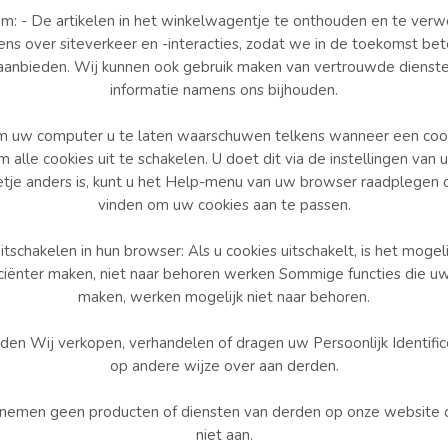
om: - De artikelen in het winkelwagentje te onthouden en te verw
 over siteverkeer en -interacties, zodat we in de toekomst bete
aanbieden. Wij kunnen ook gebruik maken van vertrouwde dienste
informatie namens ons bijhouden.
om uw computer u te laten waarschuwen telkens wanneer een cook
m alle cookies uit te schakelen. U doet dit via de instellingen va
tje anders is, kunt u het Help-menu van uw browser raadplegen o
vinden om uw cookies aan te passen.
itschakelen in hun browser: Als u cookies uitschakelt, is het moge
iciënter maken, niet naar behoren werken Sommige functies die uw 
maken, werken mogelijk niet naar behoren.
en Wij verkopen, verhandelen of dragen uw Persoonlijk Identifice
op andere wijze over aan derden.
 nemen geen producten of diensten van derden op onze website 
niet aan.