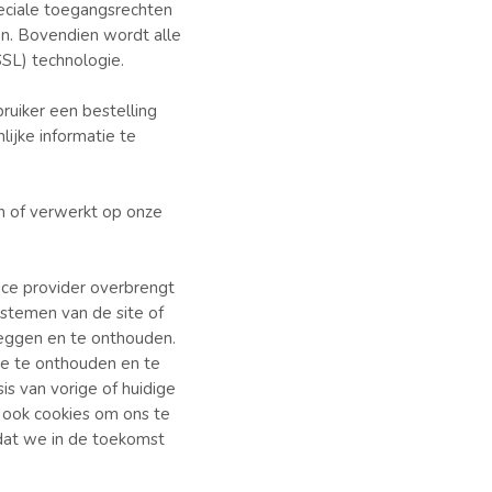
peciale toegangsrechten
en. Bovendien wordt alle
SSL) technologie.
uiker een bestelling
lijke informatie te
n of verwerkt op onze
vice provider overbrengt
ystemen van de site of
leggen en te onthouden.
je te onthouden en te
s van vorige of huidige
n ook cookies om ons te
dat we in de toekomst