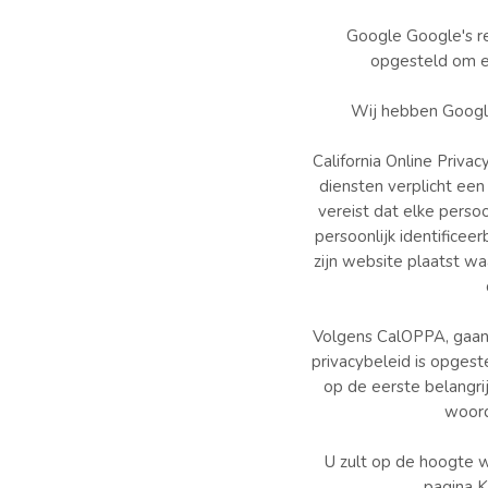
Google Google's re
opgesteld om ee
Wij hebben Google
California Online Priva
diensten verplicht een
vereist dat elke perso
persoonlijk identificee
zijn website plaatst w
Volgens CalOPPA, gaan 
privacybeleid is opgest
op de eerste belangri
woord
U zult op de hoogte w
pagina K