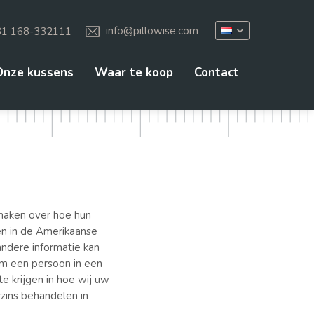
31 168-332111
info@pillowise.com
Onze kussens
Waar te koop
Contact
 maken over hoe hun
even in de Amerikaanse
andere informatie kan
 om een persoon in een
te krijgen in hoe wij uw
szins behandelen in