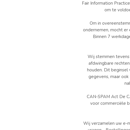
Fair Information Practi
om te voldoe
Om in overeenstemmi
ondernemen, mocht er e
Binnen 7 werkdagen
Wij stemmen tevens i
afdwingbare rechten
houden. Dit beginsel
gegevens, maar ook 
na
CAN-SPAM Act De CAN-
voor commerciële be
Wij verzamelen uw e-ma