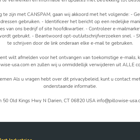
n te verwerken en informatie en updates met betrekking tot beste
te zijn met CANSPAM, gaan wij akkoord met het volgende: - Ge
essen gebruiken. - Identificeer het bericht op een redelijke mani
es van ons bedrijf of site hoofdkwartier. - Controleer e-mailmark
wordt gebruikt. - Beantwoord opt-out/uitschrijfverzoeken snel. - St
te schrijven door de link onderaan elke e-mail te gebruiken.
ent wilt afmelden voor het ontvangen van toekomstige e-mails, k
owise-usa.com en zullen wij u onmiddellijk verwijderen uit ALLE c
men Als u vragen hebt over dit privacybeleid, kunt u contact m
onderstaande informatie.
om 50 Old Kings Hwy N Darien, CT 06820 USA info@pillowise-us